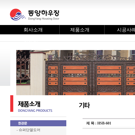
회사소개
제품소개
시공사
자료실
제 목 : HSB-601
- 슈퍼단열도어