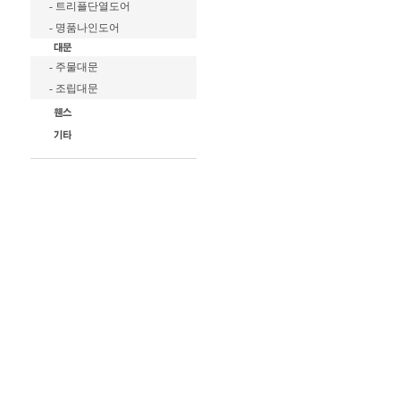
- 트리플단열도어
- 명품나인도어
- 주물대문
- 조립대문