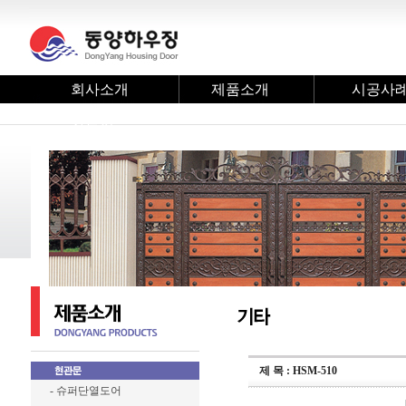
회사소개
제품소개
시공사
자료실
제 목 : HSM-510
- 슈퍼단열도어