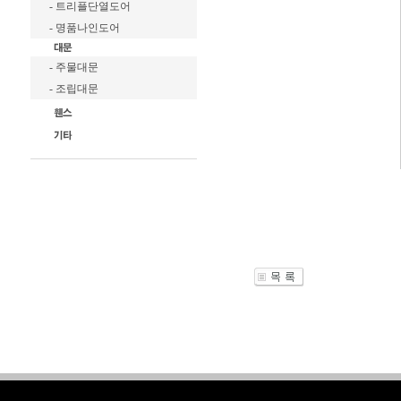
- 트리플단열도어
- 명품나인도어
- 주물대문
- 조립대문