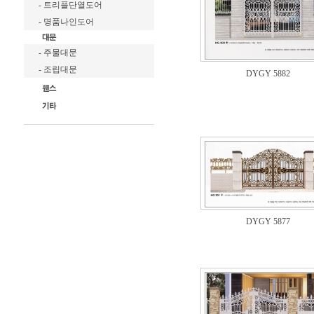
- 트리플단열도어
- 명품나인도어
- 주물대문
- 조립대문
DYGY 5882
DYGY 5877